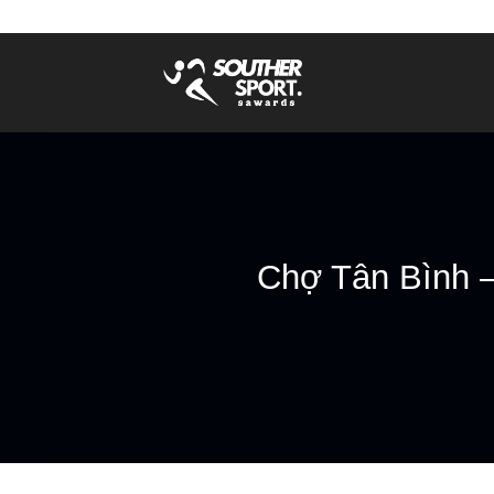
Bỏ
qua
nội
dung
Chợ Tân Bình 