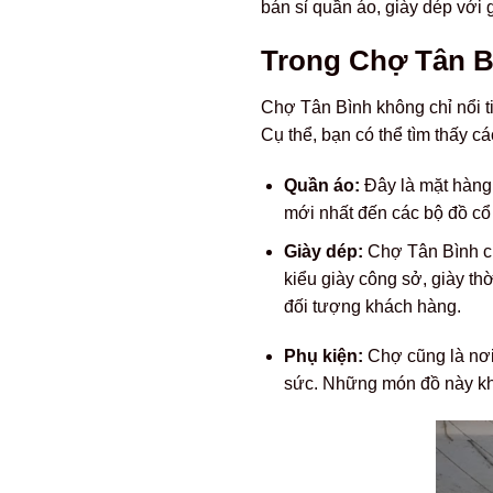
bán sỉ quần áo, giày dép với g
Trong Chợ Tân B
Chợ Tân Bình không chỉ nổi t
Cụ thể, bạn có thể tìm thấy c
Quần áo:
Đây là mặt hàng 
mới nhất đến các bộ đồ cổ
Giày dép:
Chợ Tân Bình cũn
kiểu giày công sở, giày th
đối tượng khách hàng.
Phụ kiện:
Chợ cũng là nơi 
sức. Những món đồ này kh