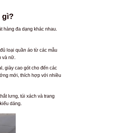
 gì?
ặt hàng đa dạng khác nhau.
 đủ loại quần áo từ các mẫu
m và nữ.
l, giày cao gót cho đến các
ướng mới, thích hợp với nhiều
hắt lưng, túi xách và trang
kiểu dáng.