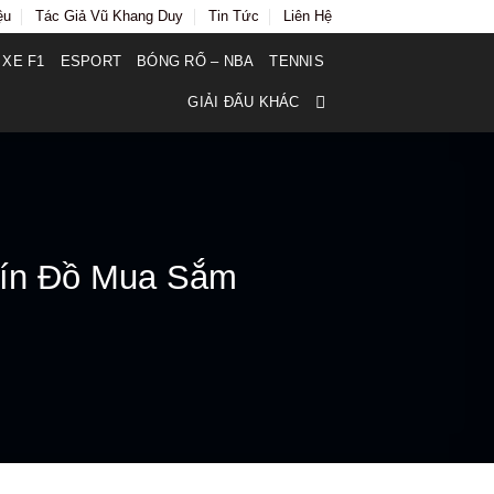
ệu
Tác Giả Vũ Khang Duy
Tin Tức
Liên Hệ
 XE F1
ESPORT
BÓNG RỔ – NBA
TENNIS
GIẢI ĐẤU KHÁC
Tín Đồ Mua Sắm