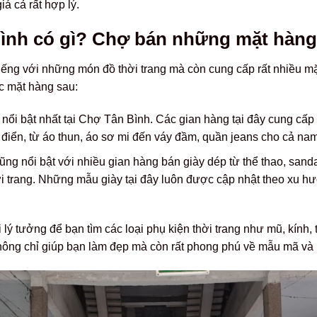
iá cả rất hợp lý.
ình có gì? Chợ bán những mặt hàng
iếng với những món đồ thời trang mà còn cung cấp rất nhiều m
ác mặt hàng sau:
nổi bật nhất tại Chợ Tân Bình. Các gian hàng tại đây cung cấp
 điển, từ áo thun, áo sơ mi đến váy đầm, quần jeans cho cả na
g nổi bật với nhiều gian hàng bán giày dép từ thể thao, sanda
ời trang. Những mẫu giày tại đây luôn được cập nhật theo xu h
lý tưởng để bạn tìm các loại phụ kiện thời trang như mũ, kính, t
ông chỉ giúp bạn làm đẹp mà còn rất phong phú về mẫu mã và 