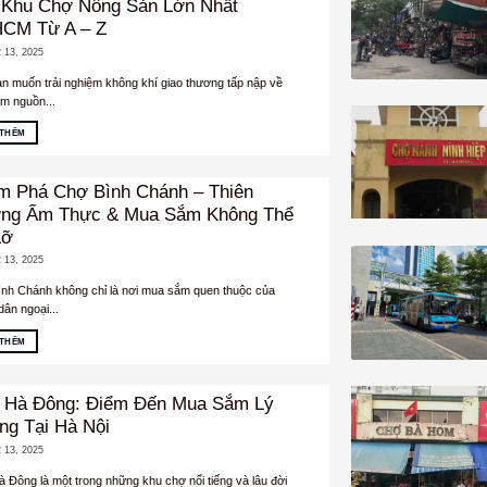
 Khu Chợ Nông Sản Lớn Nhất
HCM Từ A – Z
 13, 2025
n muốn trải nghiệm không khí giao thương tấp nập về
ìm nguồn...
 THÊM
m Phá Chợ Bình Chánh – Thiên
ng Ẩm Thực & Mua Sắm Không Thể
Lỡ
 13, 2025
nh Chánh không chỉ là nơi mua sắm quen thuộc của
dân ngoại...
 THÊM
 Hà Đông: Điểm Đến Mua Sắm Lý
ng Tại Hà Nội
 13, 2025
 Đông là một trong những khu chợ nổi tiếng và lâu đời