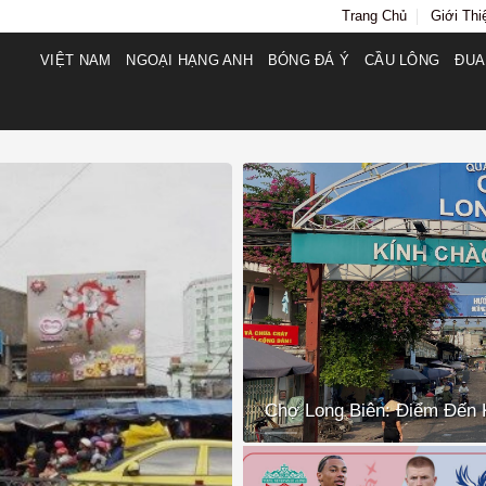
Trang Chủ
Giới Thi
VIỆT NAM
NGOẠI HẠNG ANH
BÓNG ĐÁ Ý
CẦU LÔNG
ĐUA
Chợ Long Biên: Điểm Đến 