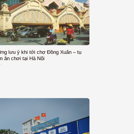
ng lưu ý khi tới chợ Đồng Xuân – tụ
Chợ Mơ – Thiê
m ăn chơi tại Hà Nội
Lòng Đất