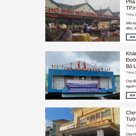
Phá
TP.
Tháng 2
Nếu bạ
đêm, t
XEM
Khá
Đườ
Bỏ 
Tháng 2
Chợ Bì
người 
XEM
Chợ
Tưở
Tháng 2
Chợ Hà