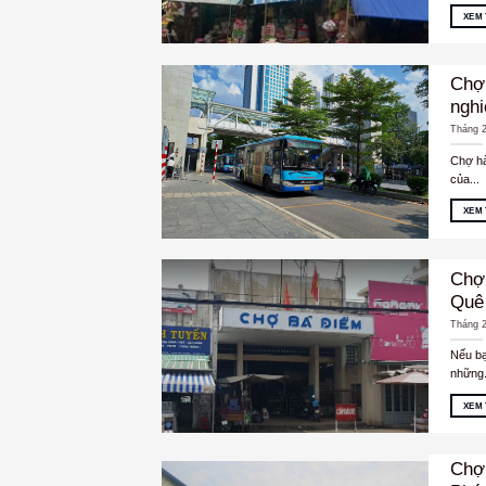
XEM
Chợ 
nghi
Tháng 2
Chợ hà
của...
XEM
Chợ
Quê
Tháng 2
Nếu bạ
những.
XEM
Chợ