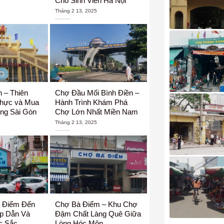
Cho Sinh Viên Hà Nội
Tháng 2 13, 2025
 – Thiên
Chợ Đầu Mối Bình Điền –
hực và Mua
Hành Trình Khám Phá
ng Sài Gòn
Chợ Lớn Nhất Miền Nam
Tháng 2 13, 2025
 Điểm Đến
Chợ Bà Điểm – Khu Chợ
p Dẫn Và
Đậm Chất Làng Quê Giữa
c Sắc
Lòng Hóc Môn