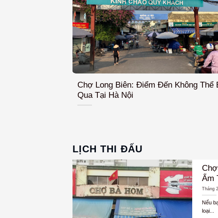
Chợ Long Biên: Điểm Đến Không Thể 
Qua Tại Hà Nội
LỊCH THI ĐẤU
Chợ
Ẩm 
Tháng 2
Nếu bạ
loại...