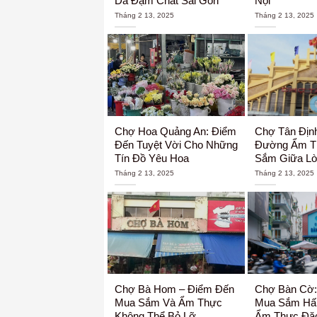
Dã Đậm Chất Sài Gòn
Nội
Tháng 2 13, 2025
Tháng 2 13, 2025
Chợ Hoa Quảng An: Điểm
Chợ Tân Định
Đến Tuyệt Vời Cho Những
Đường Ẩm T
Tín Đồ Yêu Hoa
Sắm Giữa Lò
Tháng 2 13, 2025
Tháng 2 13, 2025
Chợ Bà Hom – Điểm Đến
Chợ Bàn Cờ:
Mua Sắm Và Ẩm Thực
Mua Sắm Hấ
Không Thể Bỏ Lỡ
Ẩm Thực Đặ