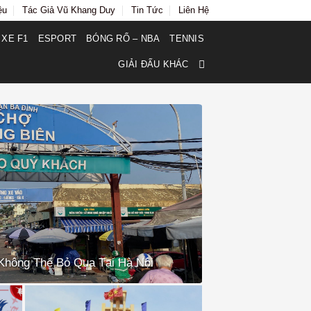
ệu
Tác Giả Vũ Khang Duy
Tin Tức
Liên Hệ
 XE F1
ESPORT
BÓNG RỔ – NBA
TENNIS
GIẢI ĐẤU KHÁC
Không Thể Bỏ Qua Tại Hà Nội