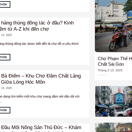
 THÊM
hàng thùng đông tác ở đâu? Kinh
ệm từ A-Z khi đến chợ
 13, 2025
ng thùng đông tác được biết đến là chợ đồ si yêu thích
 THÊM
Chợ Phạm Thế H
Chất Sài Gòn
Tháng 2 13, 2025
 Bà Điểm – Khu Chợ Đậm Chất Làng
 Giữa Lòng Hóc Môn
 13, 2025
n đang tìm kiếm một khu chợ mang đậm nét dân dã với
..
 THÊM
 Đầu Mối Nông Sản Thủ Đức – Khám