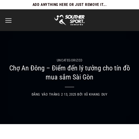
Bỏ
ADD ANYTHING HERE OR JUST REMOVE IT...
qua
nội
dung
UNCATEGORIZED
Chợ An Đông – Điểm đến lý tưởng cho tín đồ
mua sắm Sài Gòn
ĐĂNG VÀO
THÁNG 2 13, 2025
BỞI
VŨ KHANG DUY