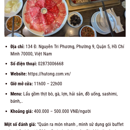
Địa chỉ:
134 Đ. Nguyễn Tri Phương, Phường 9, Quận 5, Hồ Chí
Minh 70000, Việt Nam
Số điện thoại:
02873006668
Website:
https://hutong.com.vn/
Giờ mở cửa:
11h00 – 22h00
Menu:
Lẩu gồm thịt bò, gà, lợn, hải sản, đồ uống, sashimi,
bánh,..
Khoảng giá:
400.000 –
500.000 VNĐ/người
Một số đánh giá:
“
Quán ra món nhanh , mình sử dụng gói buffet