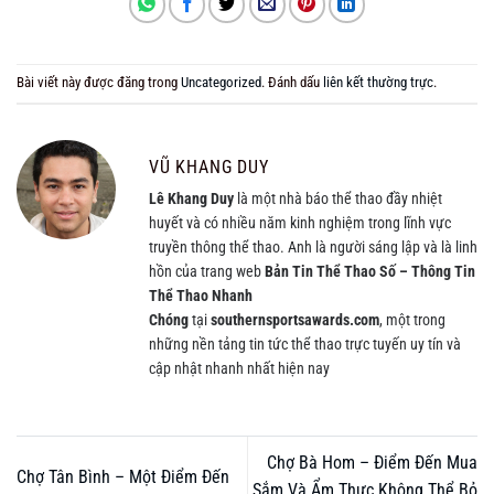
Bài viết này được đăng trong
Uncategorized
. Đánh dấu
liên kết thường trực
.
VŨ KHANG DUY
Lê Khang Duy
là một nhà báo thể thao đầy nhiệt
huyết và có nhiều năm kinh nghiệm trong lĩnh vực
truyền thông thể thao. Anh là người sáng lập và là linh
hồn của trang web
Bản Tin Thể Thao Số – Thông Tin
Thể Thao Nhanh
Chóng
tại
southernsportsawards.com
, một trong
những nền tảng tin tức thể thao trực tuyến uy tín và
cập nhật nhanh nhất hiện nay
Chợ Bà Hom – Điểm Đến Mua
Chợ Tân Bình – Một Điểm Đến
Sắm Và Ẩm Thực Không Thể Bỏ