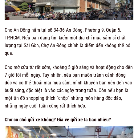
Chợ An Đông nằm tại số 34-36 An Đông, Phường 9, Quận 5,
TP.HCM. Nếu bạn đang tìm kiếm một địa chỉ mua sắm sỉ chất
lượng tại Sài Gòn, Chợ An Đông chính là điểm đến không thể bỏ
qua.
Chợ mở cửa từ rất sớm, khoảng 5 giờ sáng và hoạt động cho đến
7 giờ tối mỗi ngày. Tuy nhiên, nếu bạn muốn tránh cảnh đông
đúc và có thể thoải mái mua sắm, mình khuyên bạn nên đến vào
buổi sáng, đặc biệt là vào các ngày trong tuần. Còn nếu bạn là
một tín đồ shopping thích “chộp” những món hàng độc đáo,
những ngày cuối tuần cũng rất thích hợp.
Chợ có chỗ gửi xe không? Giá vé gửi xe là bao nhiêu?