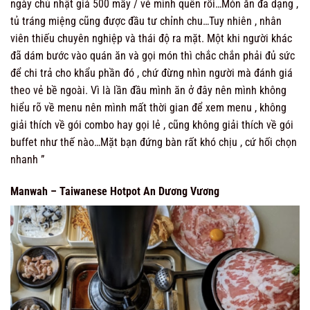
ngày chủ nhật giá 500 mấy / vé mình quên rồi…Món ăn đa dạng ,
tủ tráng miệng cũng được đầu tư chỉnh chu…Tuy nhiên , nhân
viên thiếu chuyên nghiệp và thái độ ra mặt. Một khi người khác
đã dám bước vào quán ăn và gọi món thì chắc chắn phải đủ sức
để chi trả cho khẩu phần đó , chứ đừng nhìn người mà đánh giá
theo vẻ bề ngoài. Vì là lần đầu mình ăn ở đây nên mình không
hiểu rõ về menu nên mình mất thời gian để xem menu , không
giải thích về gói combo hay gọi lẻ , cũng không giải thích về gói
buffet như thế nào…Mặt bạn đứng bàn rất khó chịu , cứ hối chọn
nhanh ”
Manwah – Taiwanese Hotpot An Dương Vương