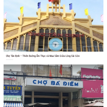
Chợ Tân Định – Thiên Đường Ẩm Thực và Mua Sắm Giữa Lòng Sài Gòn