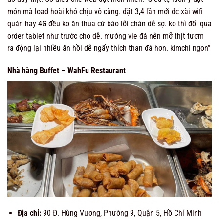
món mà load hoài khó chịu vô cùng. đặt 3,4 lần mới đc xài wifi
quán hay 4G đều ko ăn thua cứ báo lỗi chán dễ sợ. ko thì đổi qua
order tablet như trước cho dễ. mướng vie đá nên mỡ thịt tươm
ra động lại nhiều ăn hồi dễ ngấy thích than đá hơn. kimchi ngon”
Nhà hàng Buffet – WahFu Restaurant
Địa chỉ:
90 Đ. Hùng Vương, Phường 9, Quận 5, Hồ Chí Minh