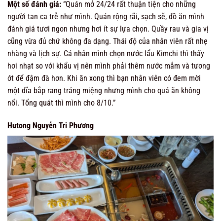
Một số đánh giá:
“
Quán mở 24/24 rất thuận tiện cho những
người tan ca trễ như mình. Quán rộng rãi, sạch sẽ, đồ ăn mình
đánh giá tươi ngon nhưng hơi ít sự lựa chọn. Quầy rau và gia vị
cũng vừa đủ chứ không đa dạng. Thái độ của nhân viên rất nhẹ
nhàng và lịch sự. Cá nhân mình chọn nước lẩu Kimchi thì thấy
hơi nhạt so với khẩu vị nên mình phải thêm nước mắm và tương
ớt để đậm đà hơn. Khi ăn xong thì bạn nhân viên có đem mời
một dĩa bắp rang tráng miệng nhưng mình cho quá ăn không
nổi. Tổng quát thì mình cho 8/10.”
Hutong Nguyễn Tri Phương