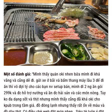
Một số đánh giá:
“
Mình thấy quán oki nhen bửa mình đi khá
vắng và cũng dễ đi. gửi xe ở bãi và bấm thang máy lầu 3 để đi
ăn thì vô đợi tý cho các bạn nv setup bàn, mình đi 2 ng ăn gói
299k và đc hỗ trợ nướng và ăn đc hải sản và các món nóng. Tuy
ko đa dạng sốt và thịt nhưng mình thấy cũng đã khá oki cho
kpub trong tầm giá. đồ đông lạnh nhưng thấy rất ổn về màu và
đồ dày thịt. Có điều chê web đặt món nhen. Siêu tệ luôn ý đặt