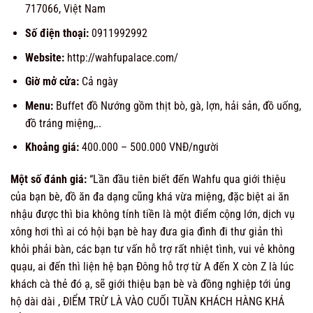
717066, Việt Nam
Số điện thoại:
0911992992
Website:
http://wahfupalace.com/
Giờ mở cửa:
Cả ngày
Menu:
Buffet đồ Nướng gồm thịt bò, gà, lợn, hải sản, đồ uống,
đồ tráng miệng,..
Khoảng giá:
400.000 –
500.000 VNĐ/người
Một số đánh giá:
“
Lần đầu tiên biết đến Wahfu qua giới thiệu
của bạn bè, đồ ăn đa dạng cũng khá vừa miệng, đặc biệt ai ăn
nhậu được thì bia không tính tiền là một điểm cộng lớn, dịch vụ
xông hơi thì ai có hội bạn bè hay đưa gia đình đi thư giản thì
khỏi phải bàn, các bạn tư vấn hỗ trợ rất nhiệt tình, vui vẻ không
quạu, ai đến thì liện hệ bạn Đông hỗ trợ từ A đến X còn Z là lúc
khách cà thẻ đó ạ, sẽ giới thiệu bạn bè và đồng nghiệp tới ủng
hộ dài dài , ĐIỂM TRỪ LÀ VÀO CUỐI TUẦN KHÁCH HÀNG KHÁ