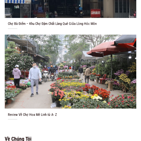
Chợ Bà Điểm – Khu Chợ Đậm Chất Làng Quê Giữa Lòng Hóc Môn
Review Về Chợ Hoa Mê Linh từ A- Z
Về Chúng Tôi