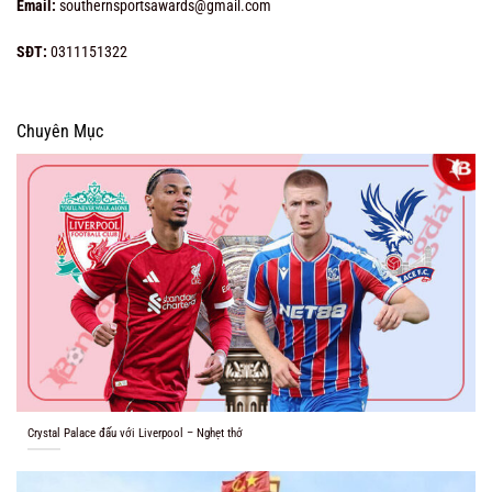
Email:
southernsportsawards@gmail.com
SĐT:
0311151322
Chuyên Mục
Crystal Palace đấu với Liverpool – Nghẹt thở