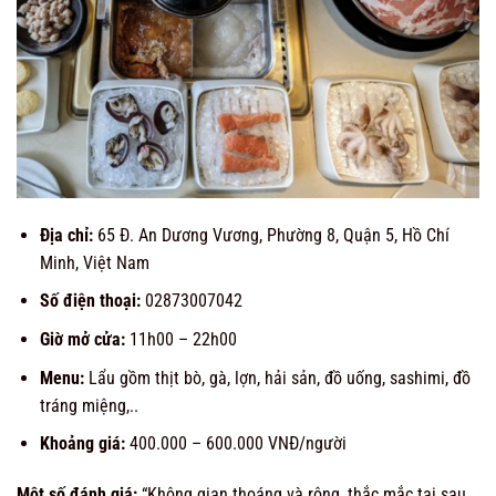
Địa chỉ:
65 Đ. An Dương Vương, Phường 8, Quận 5, Hồ Chí
Minh, Việt Nam
Số điện thoại:
02873007042
Giờ mở cửa:
11h00 – 22h00
Menu:
Lẩu gồm thịt bò, gà, lợn, hải sản, đồ uống, sashimi, đồ
tráng miệng,..
Khoảng giá:
400.000 –
600.000 VNĐ/người
Một số đánh giá:
“
Không gian thoáng và rộng, thắc mắc tại sau