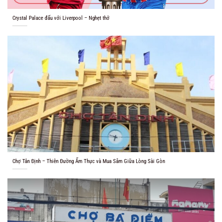
Crystal Palace đấu với Liverpool – Nghẹt thở
Chợ Tân Định – Thiên Đường Ẩm Thực và Mua Sắm Giữa Lòng Sài Gòn