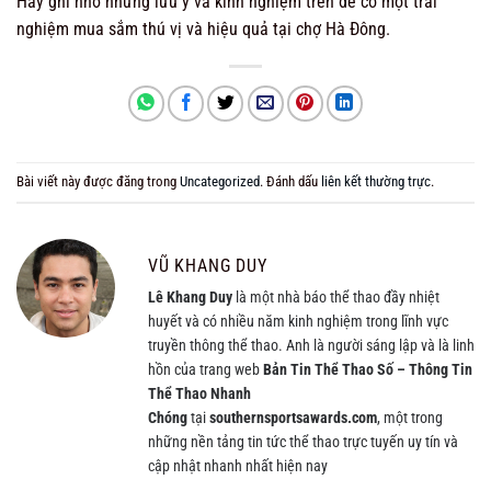
Hãy ghi nhớ những lưu ý và kinh nghiệm trên để có một trải
nghiệm mua sắm thú vị và hiệu quả tại chợ Hà Đông.
Bài viết này được đăng trong
Uncategorized
. Đánh dấu
liên kết thường trực
.
VŨ KHANG DUY
Lê Khang Duy
là một nhà báo thể thao đầy nhiệt
huyết và có nhiều năm kinh nghiệm trong lĩnh vực
truyền thông thể thao. Anh là người sáng lập và là linh
hồn của trang web
Bản Tin Thể Thao Số – Thông Tin
Thể Thao Nhanh
Chóng
tại
southernsportsawards.com
, một trong
những nền tảng tin tức thể thao trực tuyến uy tín và
cập nhật nhanh nhất hiện nay