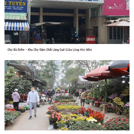
Chợ Bà Điểm – Khu Chợ Đậm Chất Làng Quê Giữa Lòng Hóc Môn